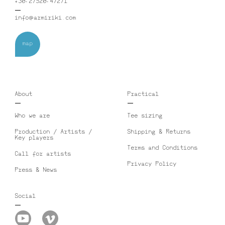
+30-27520-47271
info@armiriki.com
map
About
Practical
Who we are
Tee sizing
Production / Artists /
Shipping & Returns
Key players
Terms and Conditions
Call for artists
Privacy Policy
Press & News
Social