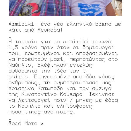
Armiriki: ένα νέο ελληνικό brand με
κάτι από Λευκάδα!
_
Η ιστορία για το armiriki ξεκινά
1,5 χρόνο πριν όταν οι δημιουργοί
του, ερωτευμένοι και αποφασισμένοι
να πορευτούν μαζί, περπατώντας στο
Ναύπλιο, σκέφτηκαν εντελώς
αυθόρμητα την ιδέα των t-
shirts. Εμπνευσμένο από δύο νέους
ανθρώπους, τη συμπατριώτισσά μας
Χριστίνα Κατωπόδη και τον σύζυγό
της Κωνσταντίνο Κουβαρά. Ξεκίνησε
να λειτουργεί πριν 7 μήνες με έδρα
το Ναύπλιο και ελπιδοφόρες
προοπτικές ανάπτυξης.
_
Read More >
_