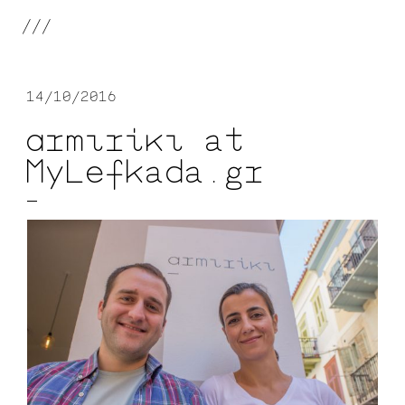
///
14/10/2016
αrmιrίκι at
MyLefkada.gr