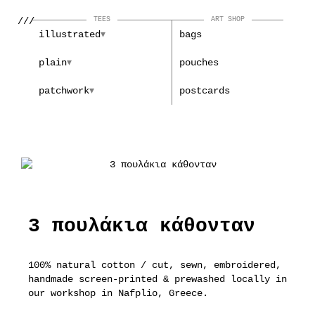
///
TEES
ART SHOP
illustrated
bags
plain
pouches
patchwork
postcards
3 πουλάκια κάθονταν
100% natural cotton / cut, sewn, embroidered,
handmade screen-printed & prewashed locally in
our workshop in Nafplio, Greece.