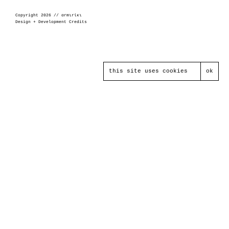
Copyright 2026 // αrmιrίκι
Design + Development Credits
this site uses cookies
ok