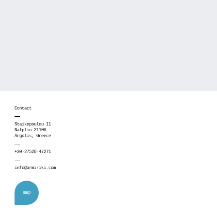
Contact
Staikopoulou 11
Nafplio 21100
Argolis, Greece
+30-27520-47271
info@armiriki.com
map