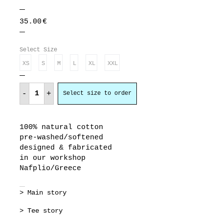
35.00
€
Select Size
XS
S
M
L
XL
XXL
3
πουλάκια
-
+
Select size to order
κάθονταν
quantity
100% natural cotton
pre-washed/softened
designed & fabricated
in our workshop
Nafplio/Greece
> Main story
> Tee story