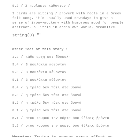
9.2 / 3 πουλάκια κάθονταν /
3 birds are sitting / proverb with roots in a Greek
folk song. it’s usually used nowadays to give a
sense of irony-mockery with humorous mood for people
abstract, a little in one’s own world, dreamlike..
string(0) ""
Other Tees of this story :
1.2 /
κάθε αρχή και δύσκολη
9.4 /
3 πουλάκια κάθονταν
9.3 /
3 πουλάκια κάθονταν
9.1 /
3 πουλάκια κάθονταν
8.4 /
η τρέλα δεν πάει στα βουνά
8.3 /
η τρέλα δεν πάει στα βουνά
8.2 /
η τρέλα δεν πάει στα βουνά
8.1 /
η τρέλα δεν πάει στα βουνά
5.1 /
στου κουφού την πόρτα όσο θέλεις βρόντα
5.2 /
στου κουφού την πόρτα όσο θέλεις βρόντα
Warning
: Trying to access array offset on