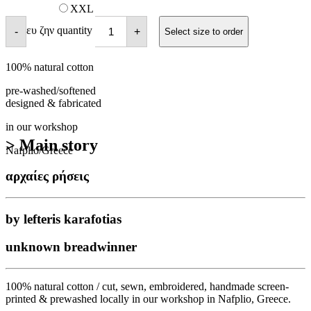
XXL
ευ ζην quantity
-
+
Select size to order
100% natural cotton
pre-washed/softened
designed & fabricated
in our workshop
> Main story
Nafplio/Greece
αρχαίες ρήσεις
by lefteris karafotias
unknown breadwinner
100% natural cotton / cut, sewn, embroidered, handmade screen-
printed & prewashed locally in our workshop in Nafplio, Greece.