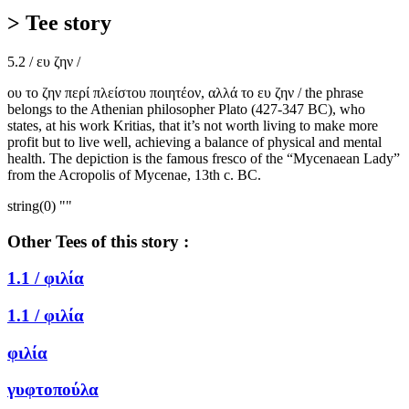
> Tee story
5.2 / ευ ζην /
ου το ζην περί πλείστου ποιητέον, αλλά το ευ ζην / the phrase
belongs to the Athenian philosopher Plato (427-347 BC), who
states, at his work Kritias, that it’s not worth living to make more
profit but to live well, achieving a balance of physical and mental
health. The depiction is the famous fresco of the “Mycenaean Lady”
from the Acropolis of Mycenae, 13th c. BC.
string(0) ""
Other Tees of this story :
1.1 /
φιλία
1.1 /
φιλία
φιλία
γυφτοπούλα