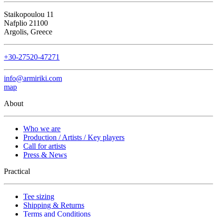
Staikopoulou 11
Nafplio 21100
Argolis, Greece
+30-27520-47271
info@armiriki.com
map
About
Who we are
Production / Artists / Key players
Call for artists
Press & News
Practical
Tee sizing
Shipping & Returns
Terms and Conditions