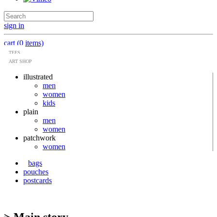
sign in
cart (0 items)
TEES
ART SHOP
illustrated
men
women
kids
plain
men
women
patchwork
women
bags
pouches
postcards
> Main story