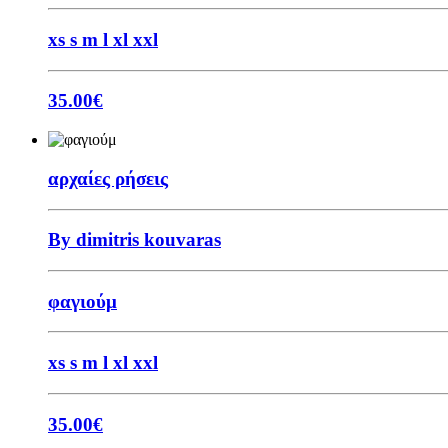
xs
s
m
l
xl
xxl
35.00
€
αρχαίες ρήσεις
By dimitris kouvaras
φαγιούμ
xs
s
m
l
xl
xxl
35.00
€