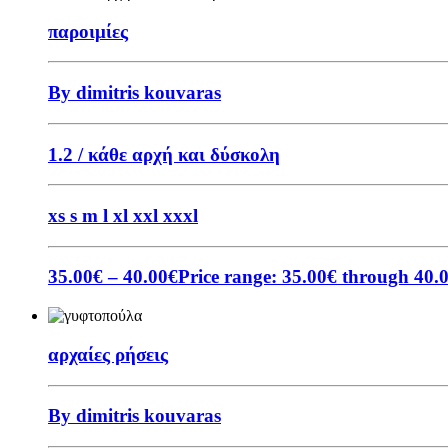
παροιμίες
By dimitris kouvaras
1.2 / κάθε αρχή και δύσκολη
xs
s
m
l
xl
xxl
xxxl
35.00
€
–
40.00
€
Price range: 35.00€ through 40.
αρχαίες ρήσεις
By dimitris kouvaras