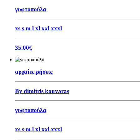
γυφτοπούλα
xs
s
m
l
xl
xxl
xxxl
35.00
€
αρχαίες ρήσεις
By dimitris kouvaras
γυφτοπούλα
xs
s
m
l
xl
xxl
xxxl