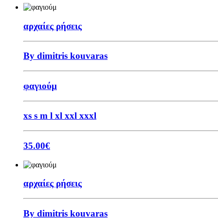
αρχαίες ρήσεις
By dimitris kouvaras
φαγιούμ
xs
s
m
l
xl
xxl
xxxl
35.00
€
αρχαίες ρήσεις
By dimitris kouvaras