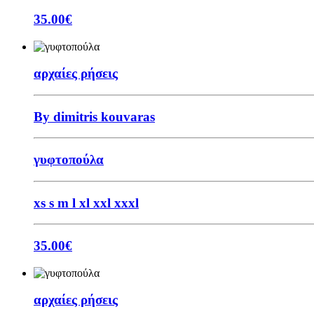
35.00
€
αρχαίες ρήσεις
By dimitris kouvaras
γυφτοπούλα
xs
s
m
l
xl
xxl
xxxl
35.00
€
αρχαίες ρήσεις