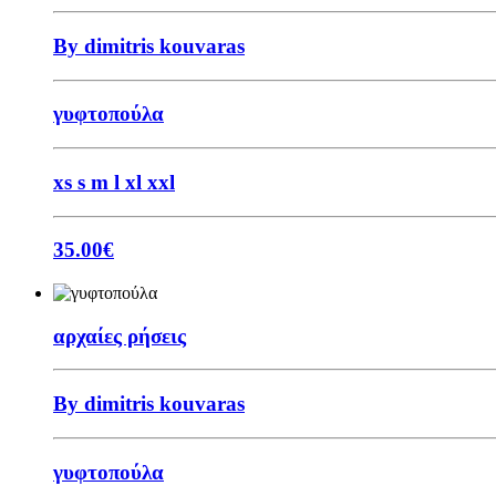
By dimitris kouvaras
γυφτοπούλα
xs
s
m
l
xl
xxl
35.00
€
αρχαίες ρήσεις
By dimitris kouvaras
γυφτοπούλα