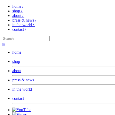
home /
shop /
about /
press & news /
in the world /
contact /
///
home
shop
about
press & news
in the world
contact