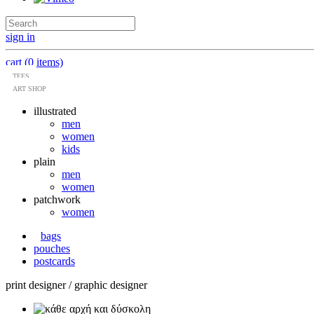
sign in
cart (0 items)
TEES
ART SHOP
illustrated
men
women
kids
plain
men
women
patchwork
women
bags
pouches
postcards
print designer / graphic designer